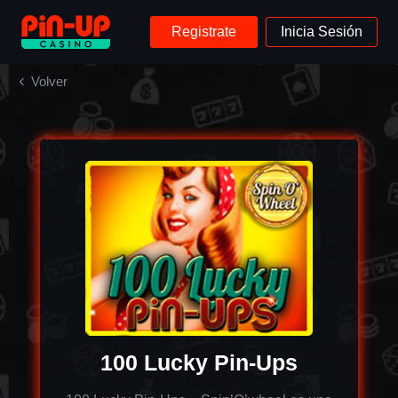
Registrate
Inicia Sesión
Volver
100 Lucky Pin-Ups